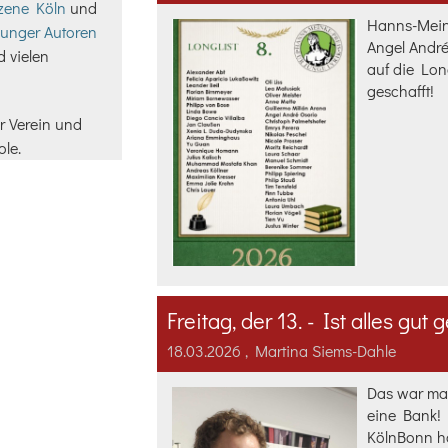
szene Köln
und
Hanns-Meink
unger Autoren
Angel André
 vielen
auf die Lon
geschafft!
r Verein und
ole.
Freitag, der 13. - Ist alles gu
18.03.2026
, Martina Siems-Dahle
Das war mal
eine Bank! 
KölnBonn ha