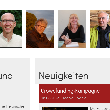
und
Neuigkeiten
Crowdfunding-Kampagne
06.08.2026
, Marko Jovicic
e literarische
Marko Jovici