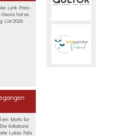
e Lyrik Preis -
 Osorio hat es
g List 2026
t gegangen
 ein Motto für
Die Volksbank
tte Lukas Felix