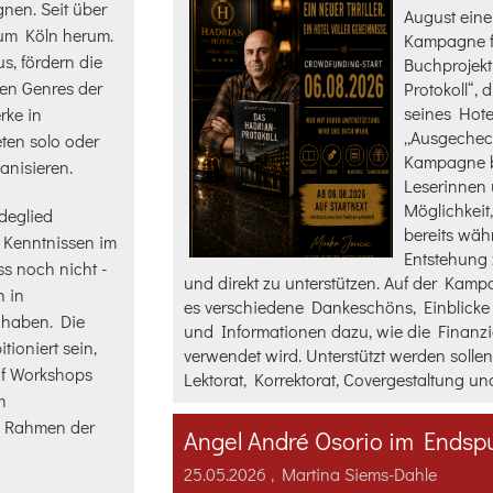
nen. Seit über
August ein
 um Köln herum.
Kampagne f
s, fördern die
Buchprojek
len Genres der
Protokoll“, 
seines Hotel
rke in
„Ausgecheck
ten solo oder
Kampagne b
anisieren.
Leserinnen 
Möglichkeit
deglied
bereits wäh
 Kenntnissen im
Entstehung 
s noch nicht -
und direkt zu unterstützen. Auf der Kamp
h in
es verschiedene Dankeschöns, Einblicke 
t haben. Die
und Informationen dazu, wie die Finanz
ioniert sein,
verwendet wird. Unterstützt werden sollen
f Workshops
Lektorat, Korrektorat, Covergestaltung u
m
m Rahmen der
25.05.2026
, Martina Siems-Dahle