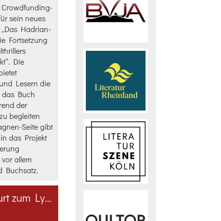
e Crowdfunding-
ür sein neues
t „Das Hadrian-
die Fortsetzung
thrillers
t“. Die
ietet
und Lesern die
, das Buch
rend der
zu begleiten
agnen-Seite gibt
in das Projekt
ierung
 vor allem
nd Buchsatz.
Angel André Osorio im Endspurt zum Lyrik-Preis